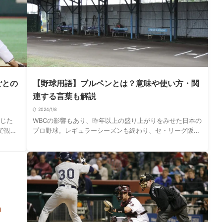
ごとの
【野球用語】ブルペンとは？意味や使い方・関
連する言葉も解説
2024/1/8
閉じた
WBCの影響もあり、昨年以上の盛り上がりをみせた日本の
で観戦
プロ野球。レギュラーシーズンも終わり、セ・リーグ阪神
ないで
タイガース、パ・リーグはオリックスバファローズがリー
グ優勝を果たし、日本シリーズを戦った末に阪 …