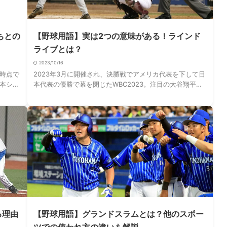
ちとの
【野球用語】実は2つの意味がある！ラインド
ライブとは？
2023/10/16
時点で
2023年3月に開催され、決勝戦でアメリカ代表を下して日
本シリ
本代表の優勝で幕を閉じたWBC2023。注目の大谷翔平選
WBCの
手や有名なメジャーリーガーも参戦しており、実際に現地
やテレビの前でみていたという方も多い …
る理由
【野球用語】グランドスラムとは？他のスポー