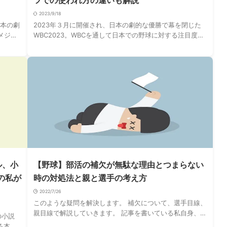
ツでの使われ方の違いも解説
2023/9/18
日本の劇
2023年３月に開催され、日本の劇的な優勝で幕を閉じた
メジャ
WBC2023。WBCを通して日本での野球に対する注目度は
目度が
さらに上がったのではないかと思います。 WBCを現地や
テレビの中継でみていたという方やそ …
ル、小
【野球】部活の補欠が無駄な理由とつまらない
の私が
時の対処法と親と選手の考え方
2022/7/26
このような疑問を解決します。 補欠について、選手目線、
親目線で解説していきます。 記事を書いている私自身、高
の小説
校時代そこそこ強い高校で、補欠でした。 子供はいません
る本 技