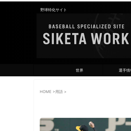
野球特化サイト
世界
選手情
HOME
>
用語
>