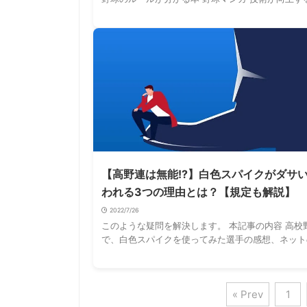
術だけではなく、考え方や精神面、今後の野球界の
道、笑える野球マンガについても紹介します …
【高野連は無能!?】白色スパイクがダサ
われる3つの理由とは？【規定も解説】
2022/7/26
このような疑問を解決します。 本記事の内容 高校
で、白色スパイクを使ってみた選手の感想、ネット
白色スパイクが使えるようになった理由と規定 白
のデメリット・メリット 黒色スパイクしか …
« Prev
1