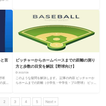
が、「自分に補欠の子がいたらどうするか …
進む
いと言
ピッチャーからホームベースまでの距離の測り
方と歩数の目安を解説【野球向け】
2022/7/26
野球
このような疑問を解決します。 記事の内容 ピッチャーか
の反応
らホームまでの距離（小学生・中学生・プロ野球） ピッチ
スパイク
ャープレート・マウンドからホームベースまでの歩数の目
安や測り方 以上をそれぞれ解説します。 …
2
3
4
5
Next »