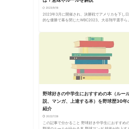
は？意味やルールを解説
2023/9/18
2023年3月に開催され、決勝戦でアメリカを下し
的な優勝で幕を閉じたWBC2023。大谷翔平選手ら
ーリーガーも多数参加していたこともありかなり注
高い大会でした。実際に球場やテレビの …
野球好きの中学生におすすめの本（ルー
説、マンガ、上達する本）を野球歴30年
紹介
2022/7/28
この記事で分かること 野球好き中学生におすすめ
野球のルールが分かる本 野球マンガ 技術が向上す