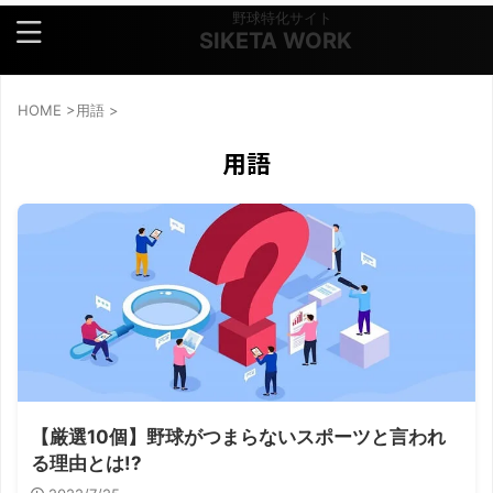
野球特化サイト
SIKETA WORK
HOME
>
用語
>
用語
【厳選10個】野球がつまらないスポーツと言われ
る理由とは!?