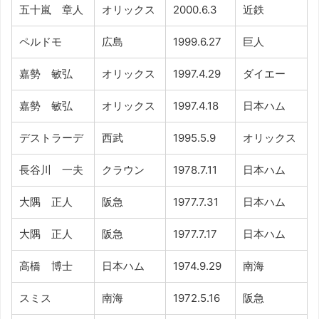
五十嵐 章人
オリックス
2000.6.3
近鉄
ペルドモ
広島
1999.6.27
巨人
嘉勢 敏弘
オリックス
1997.4.29
ダイエー
嘉勢 敏弘
オリックス
1997.4.18
日本ハム
デストラーデ
西武
1995.5.9
オリックス
長谷川 一夫
クラウン
1978.7.11
日本ハム
大隅 正人
阪急
1977.7.31
日本ハム
大隅 正人
阪急
1977.7.17
日本ハム
高橋 博士
日本ハム
1974.9.29
南海
スミス
南海
1972.5.16
阪急