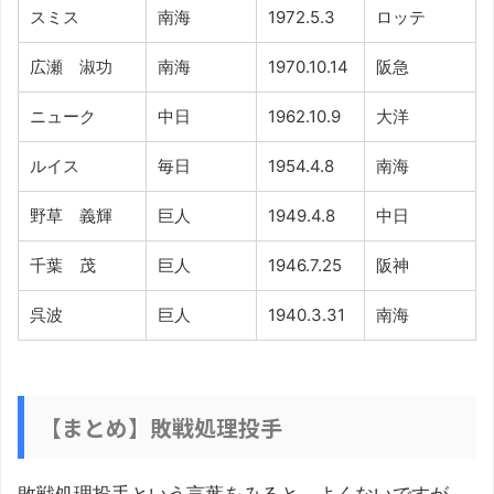
スミス
南海
1972.5.3
ロッテ
広瀬 淑功
南海
1970.10.14
阪急
ニューク
中日
1962.10.9
大洋
ルイス
毎日
1954.4.8
南海
野草 義輝
巨人
1949.4.8
中日
千葉 茂
巨人
1946.7.25
阪神
呉波
巨人
1940.3.31
南海
【まとめ】敗戦処理投手