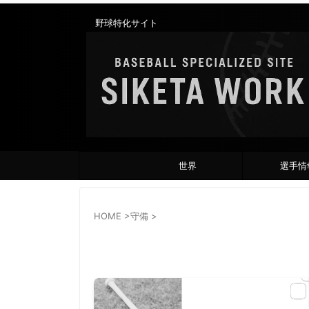
野球特化サイト
世界
選手情
HOME
>
守備
>