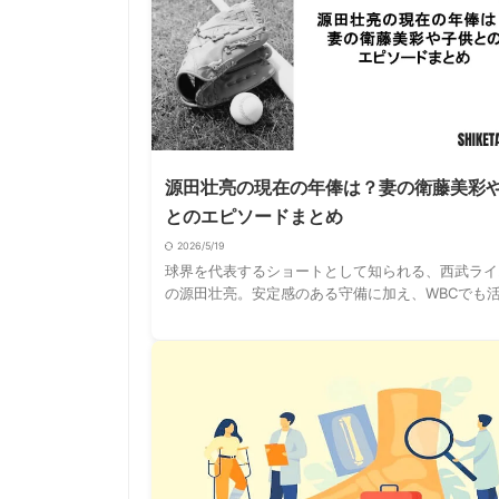
源田壮亮の現在の年俸は？妻の衛藤美彩
とのエピソードまとめ
2026/5/19
球界を代表するショートとして知られる、西武ライ
の源田壮亮。安定感のある守備に加え、WBCでも
きた実績から、高額年俸にも注目が集まっています
で、「源田壮亮の年俸は高すぎるのでは？」 …