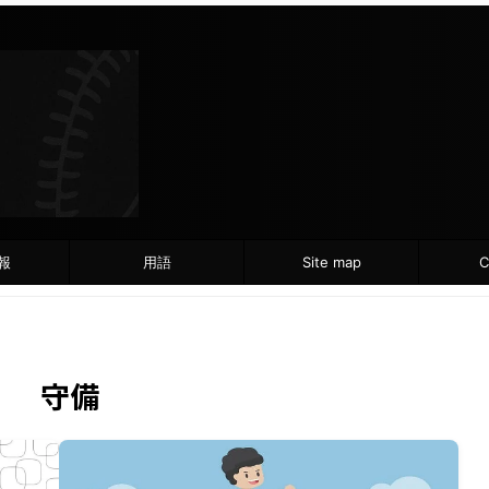
報
用語
Site map
C
守備