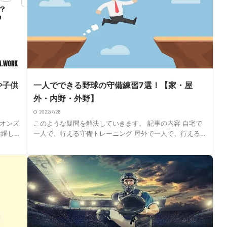
や子供
一人でできる野球の守備練習7選！【家・屋
外・内野・外野】
2022/7/28
オンズ
このような疑問を解決していきます。 記事の内容 自宅で
活躍して
一人で、行える守備トレーニング 屋外で一人で、行える守
。 一方
備トレーニング 小学生から社会人まで、実践できる内容と
なっています。 ちなみに一人で行うバッ …