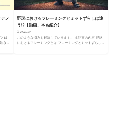
とデメ
野球におけるフレーミングとミットずらしは違
う!?【動画、本も紹介】
2022/7/27
プとは、
このような悩みを解決していきます。 本記事の内容 野球
動きの
におけるフレーミングとは フレーミングとミットずらしの
意味 ス
違い フレーミングにはどんな効果がある（なぜ重要なの
か） 2020年、引退選手、MLBでフレ …