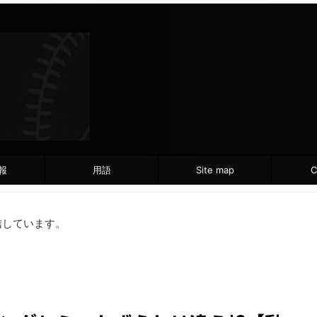
報
用語
Site map
C
信しています。