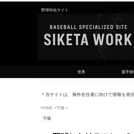
野球特化サイト
世界
選手情
＊当サイトは、海外在住者に向けて情報を発
HOME
>
守備
>
守備