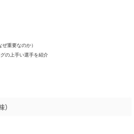
なぜ重要なのか）
ングの上手い選手を紹介
。
味）