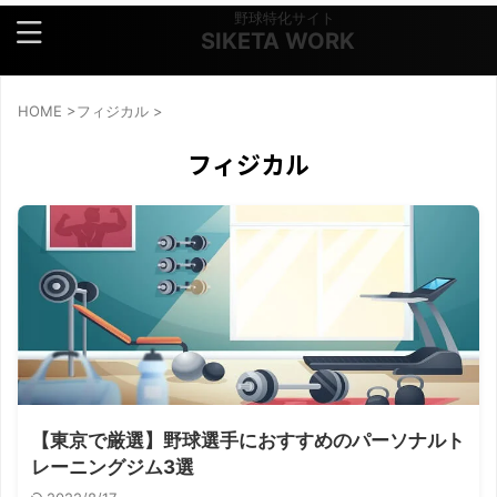
野球特化サイト
SIKETA WORK
HOME
>
フィジカル
>
フィジカル
【東京で厳選】野球選手におすすめのパーソナルト
レーニングジム3選