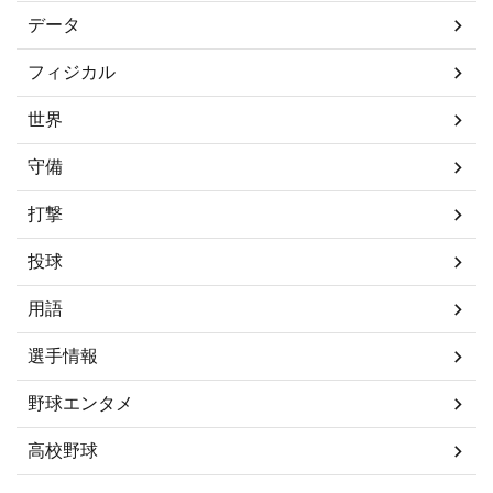
データ
フィジカル
世界
守備
打撃
投球
用語
選手情報
野球エンタメ
高校野球