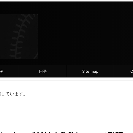
報
用語
Site map
C
信しています。