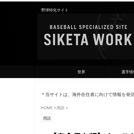
野球特化サイト
世界
選手情
＊当サイトは、海外在住者に向けて情報を発
HOME
>
用語
>
用語