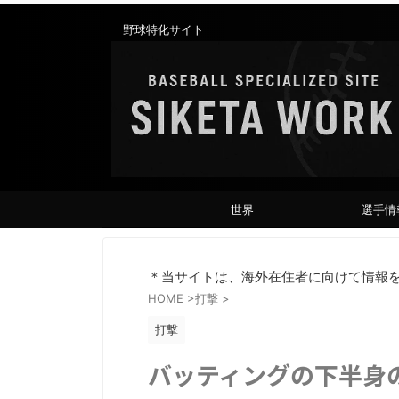
野球特化サイト
世界
選手情
＊当サイトは、海外在住者に向けて情報
HOME
>
打撃
>
打撃
バッティングの下半身