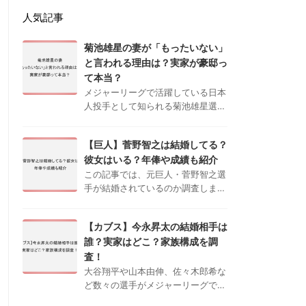
人気記事
菊池雄星の妻が「もったいない」
と言われる理由は？実家が豪邸っ
て本当？
メジャーリーグで活躍している日本
人投手として知られる菊池雄星選手
ですが、近年ネットでは「妻がもっ
たいない」、「実家が豪邸」などと
【巨人】菅野智之は結婚してる？
いう声が上がっており、プライベー
彼女はいる？年俸や成績も紹介
トにも注目が集まっています。 本
記事では …
この記事では、元巨人・菅野智之選
手が結婚されているのか調査しまし
た。シーズン開幕のたび、各地で盛
り上がりをみせ始めている日本プロ
【カブス】今永昇太の結婚相手は
野球。今シーズンも自身の好きなチ
誰？実家はどこ？家族構成を調
ームを応援するために現地の球場に
見に行く …
査！
大谷翔平や山本由伸、佐々木郎希な
ど数々の選手がメジャーリーグで活
躍を続けており、日本国内でも注目