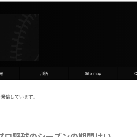
報
用語
Site map
C
を発信しています。
プロ野球のシーズンの期間はい