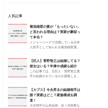
人気記事
菊池雄星の妻が「もったいない」
と言われる理由は？実家が豪邸っ
て本当？
メジャーリーグで活躍している日本
人投手として知られる菊池雄星選手
ですが、近年ネットでは「妻がもっ
たいない」、「実家が豪邸」などと
【巨人】菅野智之は結婚してる？
いう声が上がっており、プライベー
彼女はいる？年俸や成績も紹介
トにも注目が集まっています。 本
記事では …
この記事では、元巨人・菅野智之選
手が結婚されているのか調査しまし
た。シーズン開幕のたび、各地で盛
り上がりをみせ始めている日本プロ
【カブス】今永昇太の結婚相手は
野球。今シーズンも自身の好きなチ
誰？実家はどこ？家族構成を調
ームを応援するために現地の球場に
見に行く …
査！
大谷翔平や山本由伸、佐々木郎希な