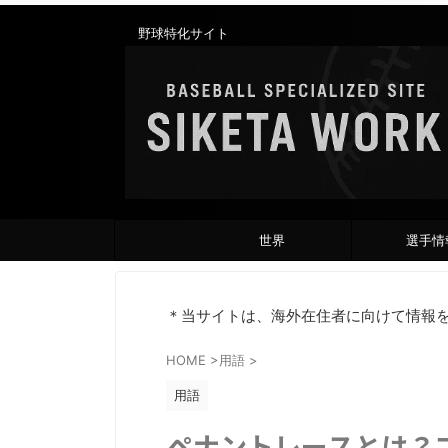
野球特化サイト
世界
選手情
＊当サイトは、海外在住者に向けて情報
HOME
>
用語
>
用語
ペナントレースとは？