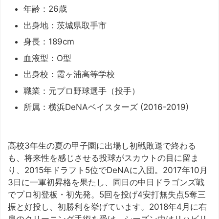
年齢：26歳
出身地：茨城県取手市
身長：189cm
血液型：O型
出身校：霞ヶ浦高等学校
職業：元プロ野球選手（投手）
所属：横浜DeNAベイスターズ (2016-2019)
高校3年生の夏の甲子園に出場し初戦敗退で終わる
も、将来性を感じさせる投球がスカウトの目に留ま
り、2015年ドラフト5位でDeNAに入団。2017年10月
3日に一軍初昇格を果たし、同日の中日ドラゴンズ戦
でプロ初登板・初先発。5回を投げ4安打無失点5奪三
振と好投し、初勝利を挙げています。2018年4月に右