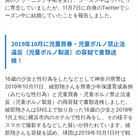
肩のクリーニング手術を受け、シーズン中はリハビリ
に専念していましたが、11月7日に自身のTwitterでシ
ーズン中に結婚していたことを報告しました。
2019年10月に児童買春・児童ポルノ禁止法
違反（児童ポルノ製造）の容疑で書類送
検！
16歳の少女と性行為をしたなどとして神奈川県警は
2019年10月11日、綾部翔さんを県青少年保護育成条例
（みだらな性行為）と児童買春・児童ポルノ禁止法違
反（児童ポルノ製造）の両容疑で書類送検しました。
綾部翔さんはSNS上で知り合った16歳の少女と2018年
1月上旬に横浜市内のホテルで性行為をし、その様子を
スマホで撮影するなどした疑いが持たれています。綾
部翔さんも容疑を認め、球団は2019年10月1日付で戦