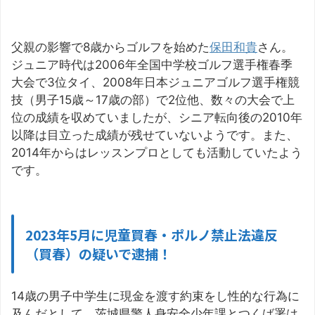
父親の影響で8歳からゴルフを始めた
保田和貴
さん。
ジュニア時代は2006年全国中学校ゴルフ選手権春季
大会で3位タイ、2008年日本ジュニアゴルフ選手権競
技（男子15歳～17歳の部）で2位他、数々の大会で上
位の成績を収めていましたが、シニア転向後の2010年
以降は目立った成績が残せていないようです。また、
2014年からはレッスンプロとしても活動していたよう
です。
2023年5月に児童買春・ポルノ禁止法違反
（買春）の疑いで逮捕！
14歳の男子中学生に現金を渡す約束をし性的な行為に
及んだとして、茨城県警人身安全少年課とつくば署は