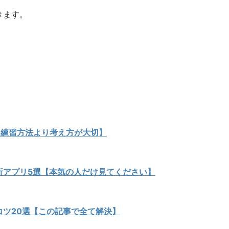
きます。
【練習方法より考え方が大切】
析アプリ5選【本気の人だけ見てください】
ツ20選【この記事で全て解決】