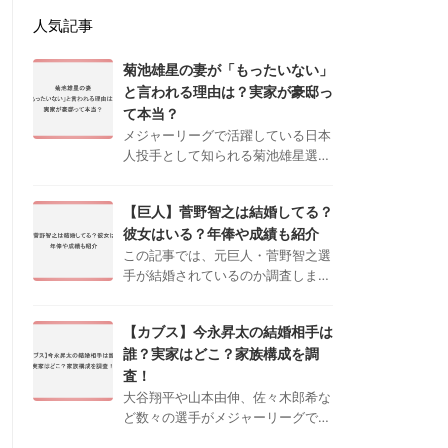
人気記事
菊池雄星の妻が「もったいない」
と言われる理由は？実家が豪邸っ
て本当？
メジャーリーグで活躍している日本
人投手として知られる菊池雄星選手
ですが、近年ネットでは「妻がもっ
たいない」、「実家が豪邸」などと
【巨人】菅野智之は結婚してる？
いう声が上がっており、プライベー
彼女はいる？年俸や成績も紹介
トにも注目が集まっています。 本
記事では …
この記事では、元巨人・菅野智之選
手が結婚されているのか調査しまし
た。シーズン開幕のたび、各地で盛
り上がりをみせ始めている日本プロ
【カブス】今永昇太の結婚相手は
野球。今シーズンも自身の好きなチ
誰？実家はどこ？家族構成を調
ームを応援するために現地の球場に
見に行く …
査！
大谷翔平や山本由伸、佐々木郎希な
ど数々の選手がメジャーリーグで活
躍を続けており、日本国内でも注目