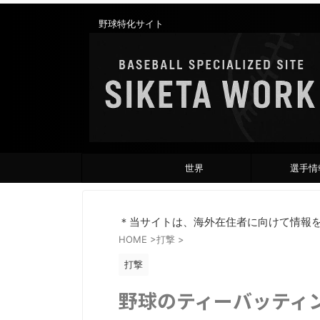
野球特化サイト
世界
選手情
＊当サイトは、海外在住者に向けて情報
HOME
>
打撃
>
打撃
野球のティーバッティ