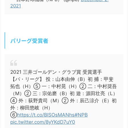
2021
パリーグ受賞者
2021 三井ゴールデン・グラブ賞 受賞選手
【パ・リーグ】 投：山本由伸（B）初 捕：甲斐
拓也（H）⑤ 一：中村晃（H）② 二：中村奨吾
（M）② 三：宗佑磨（B）初 遊：源田壮亮（L）
④ 外：荻野貴司（M）② 外：辰己涼介（E）初
外：柳田悠岐（H）
⑥
https://t.co/BlSOsMANhs
#NPB
pic.twitter.com/8yYKdD7uY0