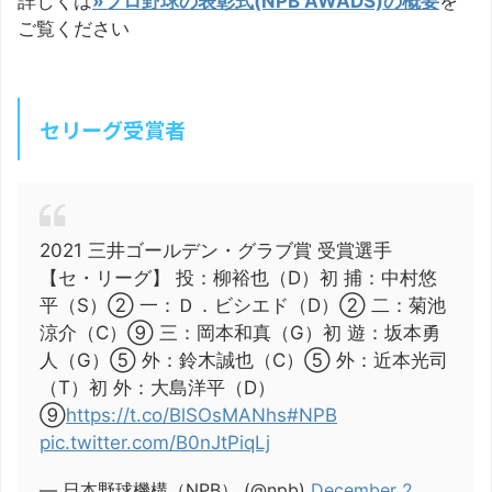
詳しくは
»プロ野球の表彰式(NPB AWADS)の概要
を
ご覧ください
セリーグ受賞者
2021 三井ゴールデン・グラブ賞 受賞選手
【セ・リーグ】 投：柳裕也（D）初 捕：中村悠
平（S）② 一：Ｄ．ビシエド（D）② 二：菊池
涼介（C）⑨ 三：岡本和真（G）初 遊：坂本勇
人（G）⑤ 外：鈴木誠也（C）⑤ 外：近本光司
（T）初 外：大島洋平（D）
⑨
https://t.co/BlSOsMANhs
#NPB
pic.twitter.com/B0nJtPiqLj
— 日本野球機構（NPB） (@npb)
December 2,