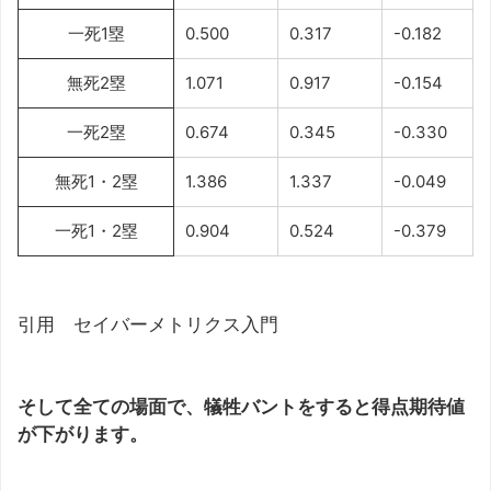
一死1塁
0.500
0.317
-0.182
無死2塁
1.071
0.917
-0.154
一死2塁
0.674
0.345
-0.330
無死1・2塁
1.386
1.337
-0.049
一死1・2塁
0.904
0.524
-0.379
引用 セイバーメトリクス入門
そして全ての場面で、犠牲バントをすると得点期待値
が下がります。