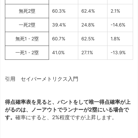
無死2塁
60.3%
62.4%
2.1%
一死2塁
39.4%
24.8%
-14.6%
無死1・2塁
60.7%
62.5%
1.8%
一死1・2塁
41.0%
27.1%
-13.9%
引用 セイバーメトリクス入門
得点確率表を見ると、バントをして唯一得点確率が上
がるのは、ノーアウトでランナーが2塁にいる場合で
す。
確率にすると、2%程度ですが上昇します。