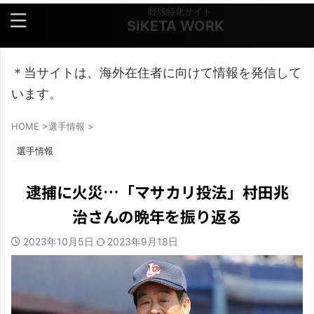
野球特化サイト
SIKETA WORK
＊当サイトは、海外在住者に向けて情報を発信して
います。
HOME
>
選手情報
>
選手情報
逮捕に火災…「マサカリ投法」村田兆
治さんの晩年を振り返る
2023年10月5日
2023年9月18日