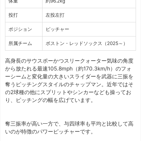
体重
約96.2kg
投打
左投左打
ポジション
ピッチャー
所属チーム
ボストン・レッドソックス（2025～）
高身長のサウスポーかつスリークォーター気味の角度
から放たれる最速105.8mph（約170.3km/h）のフォ
ーシームと変化量の大きいスライダーを武器に三振を
奪うピッチングスタイルのチャップマン。近年ではそ
の2球種の他にスプリットやシンカーなども操ってお
り、ピッチングの幅を広げています。
奪三振率が高い一方で、与四球率も平均と比較して高
いのが特徴のパワーピッチャーです。