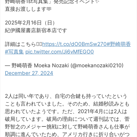
野崎萌香1st写真集」発売記念イベント✨
直接お渡しします🫶
2025年2月16日（日）
紀伊國屋書店新宿本店です
詳細はこちら💁‍♀️
https://t.co/dO0BmSw270
#野崎萌香
#写真集
pic.twitter.com/Ji6vMfEGO0
— 野崎萌香 Moeka Nozaki (@moekanozaki0210)
December 27, 2024
2人は同い年であり、自宅の合鍵も持っていたという
ことも言われていました。そのため、結婚秒読みとも
思われていたようです。ただ、2021年4月には2人は
破局しています。破局の理由について週刊誌では、菅
野智之のメジャー挑戦に対して野崎萌香さんも仕事が
順調に進んでいたため、アメリカ行きに折り合いがつ