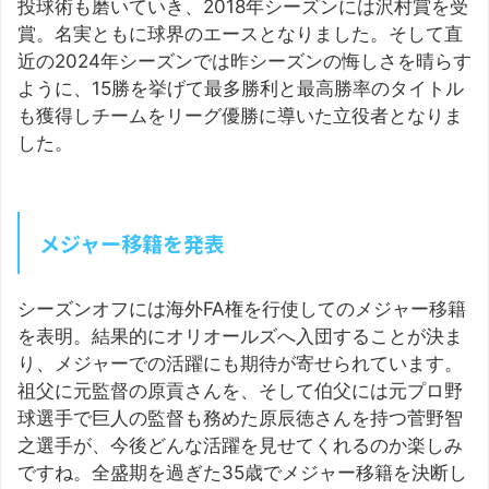
投球術も磨いていき、2018年シーズンには沢村賞を受
賞。名実ともに球界のエースとなりました。そして直
近の2024年シーズンでは昨シーズンの悔しさを晴らす
ように、15勝を挙げて最多勝利と最高勝率のタイトル
も獲得しチームをリーグ優勝に導いた立役者となりま
した。
メジャー移籍を発表
シーズンオフには海外FA権を行使してのメジャー移籍
を表明。結果的にオリオールズへ入団することが決ま
り、メジャーでの活躍にも期待が寄せられています。
祖父に元監督の原貢さんを、そして伯父には元プロ野
球選手で巨人の監督も務めた原辰徳さんを持つ菅野智
之選手が、今後どんな活躍を見せてくれるのか楽しみ
ですね。全盛期を過ぎた35歳でメジャー移籍を決断し