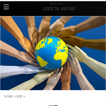
野球特化サイト
SIKETA WORK
HOME
>
世界
>