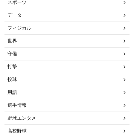
スポーツ
データ
フィジカル
世界
守備
打撃
投球
用語
選手情報
野球エンタメ
高校野球