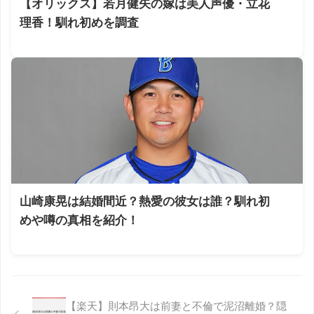
【オリックス】若月健矢の嫁は美人声優・立花
理香！馴れ初めを調査
山崎康晃は結婚間近？熱愛の彼女は誰？馴れ初
めや噂の真相を紹介！
【楽天】則本昂大は前妻と不倫で泥沼離婚？隠