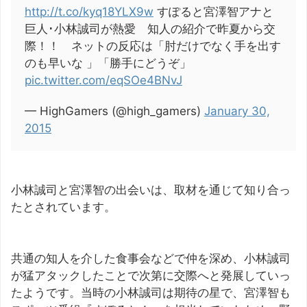
http://t.co/kyq18YLX9w
すぽると宮澤智アナと
巨人･小林誠司が熱愛 知人の紹介で昨夏から交
際！！ ネットの反応は「肘だけでなく手を出す
のも早いな 」「勝手にどうぞ」
pic.twitter.com/eqSOe4BNvJ
— HighGamers (@high_gamers)
January 30,
2015
小林誠司と宮澤智の出会いは、取材を通じて知り合っ
たとされています。
共通の知人を介した食事会などで仲を深め、小林誠司
が猛アタックしたことで次第に交際へと発展していっ
たようです。当時の小林誠司は期待の星で、宮澤智も