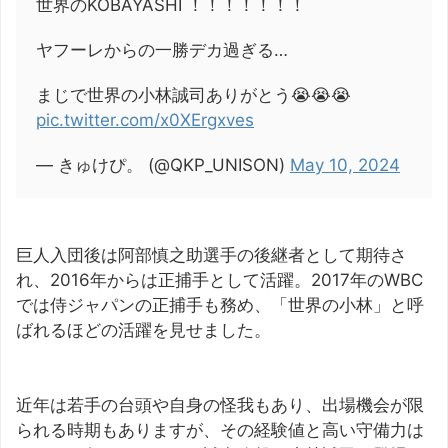
世界のKOBAYASHI ！！！！！！！
ヤフーレからの一勝デカ過ぎる…
まじで世界の小林誠司ありがとう😭😭😭
pic.twitter.com/x0XErgxves
— きゅけぴ。 (@QKP_UNISON)
May 10, 2024
巨人入団後は阿部慎之助選手の後継者として期待さ
れ、2016年からは正捕手として活躍。2017年のWBC
では侍ジャパンの正捕手も務め、「世界の小林」と呼
ばれるほどの活躍を見せました。
近年は若手の台頭や自身の怪我もあり、出場機会が限
られる時期もありますが、その経験値と高い守備力は