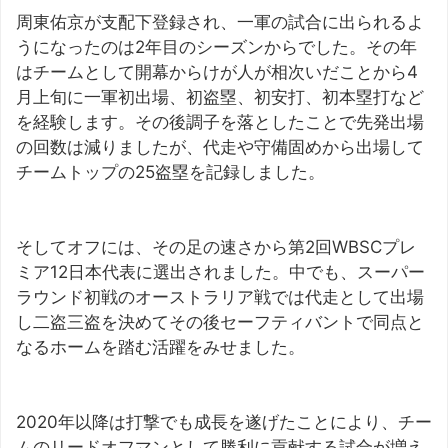
周東佑京が支配下登録され、一軍の試合に出られるよ
うになったのは2年目のシーズンからでした。その年
はチームとして開幕からけが人が相次いだことから4
月上旬に一軍初出場、初盗塁、初安打、初本塁打など
を経験します。その後調子を落としたことで先発出場
の回数は減りましたが、代走や守備固めから出場して
チームトップの25盗塁を記録しました。
そしてオフには、その足の速さから第2回WBSCプレ
ミア12日本代表に選出されました。中でも、スーパー
ラウンド初戦のオーストラリア戦では代走として出場
し二盗三盗を決めてその後セーフティバントで同点と
なるホームを踏む活躍をみせました。
2020年以降は打撃でも成長を遂げたことにより、チー
ムのリードオフマンとして勝利に貢献する試合が増え