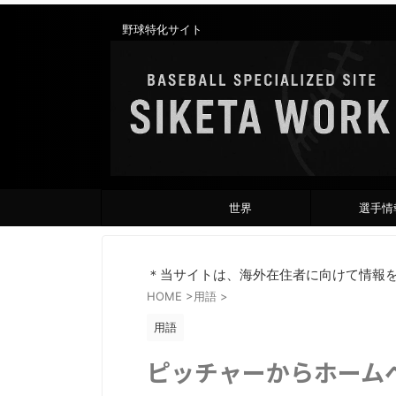
野球特化サイト
世界
選手情
＊当サイトは、海外在住者に向けて情報
HOME
>
用語
>
用語
ピッチャーからホーム