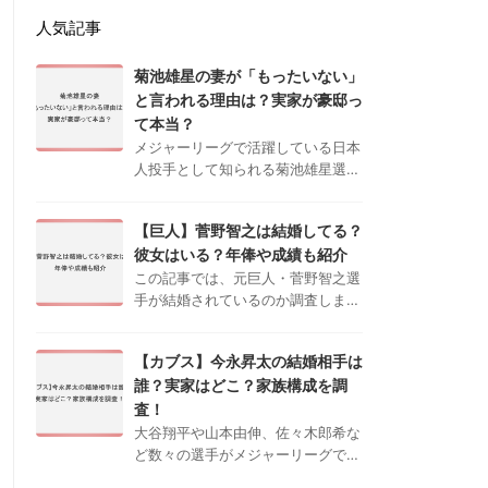
人気記事
菊池雄星の妻が「もったいない」
と言われる理由は？実家が豪邸っ
て本当？
メジャーリーグで活躍している日本
人投手として知られる菊池雄星選手
ですが、近年ネットでは「妻がもっ
たいない」、「実家が豪邸」などと
【巨人】菅野智之は結婚してる？
いう声が上がっており、プライベー
彼女はいる？年俸や成績も紹介
トにも注目が集まっています。 本
記事では …
この記事では、元巨人・菅野智之選
手が結婚されているのか調査しまし
た。シーズン開幕のたび、各地で盛
り上がりをみせ始めている日本プロ
【カブス】今永昇太の結婚相手は
野球。今シーズンも自身の好きなチ
誰？実家はどこ？家族構成を調
ームを応援するために現地の球場に
見に行く …
査！
大谷翔平や山本由伸、佐々木郎希な
ど数々の選手がメジャーリーグで活
躍を続けており、日本国内でも注目